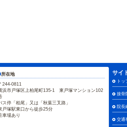
サイ
■
所在地
トッ
〒244-0811
横浜市戸塚区上柏尾町135-1 東戸塚マンション102
接骨
号
バス停「柏尾」又は「秋葉三叉路」
院長
東戸塚駅東口から徒歩25分
駐車場あり
交通