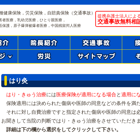
種健康保険，労災保険，自賠責保険（交通事故）
提携弁護士法人によ
害者医療，乳幼児医療，ひとり親医療，
交通事故無料相
活保護，原子爆弾被爆者医療，中国残留邦人医療
はり灸
はり・きゅう治療
には
医療保険が適用になる場合
と
適用に
保険適用には決められた傷病や医師の同意などの条件を満
それに対し自費治療ですと指定された傷病や医師の同意は
お聞きして当院の判断ではり・きゅう治療をさせていただき
詳細は下の欄から選択をしてクリックして下さい。