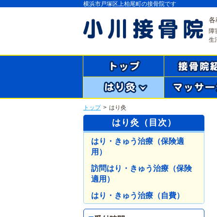
横浜市戸塚区上柏尾町の接骨院です
各
障
生
トップ
>
はり灸
はり灸（目次）
はり・きゅう治療（保険適
用）
訪問はり・きゅう治療（保険
適用）
はり・きゅう治療（自費）