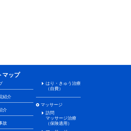
トマップ
はり・きゅう治療
プ
（自費）
院紹介
マッサージ
紹介
訪問
マッサージ治療
事故
（保険適用）